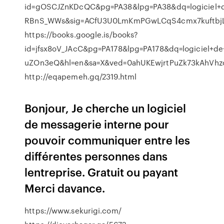
id=gOSCJZnKDcQC&pg=PA38&lpg=PA38&dq=logiciel+de
RBnS_WWs&sig=ACfU3U0LmKmPGwLCqS4cmx7kuftbjL
https://books.google.is/books?
id=jfsx8oV_JAcC&pg=PA178&lpg=PA178&dq=logiciel+
uZOn3eQ&hl=en&sa=X&ved=0ahUKEwjrtPuZk73kAhVh
http://eqapemeh.gq/2319.html
Bonjour, Je cherche un logiciel
de messagerie interne pour
pouvoir communiquer entre les
différentes personnes dans
lentreprise. Gratuit ou payant
Merci davance.
https://www.sekurigi.com/